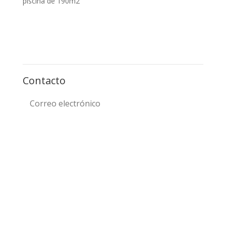
piscina de 190m2
Contacto
+info