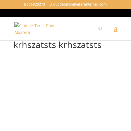
606829213
clubdetenisalbatera@gmail.com
krhszatsts krhszatsts
krh
sza
tsts
krh
sza
tsts