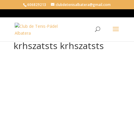
606829213
clubdetenisalbatera@gmail.com
krhszatsts krhszatsts
krh
sza
tsts
krh
sza
tsts