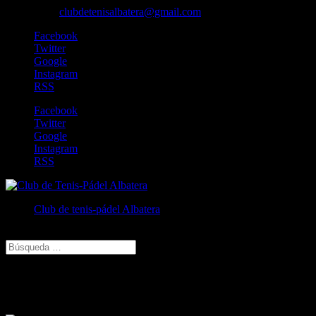
606829213
clubdetenisalbatera@gmail.com
Facebook
Twitter
Google
Instagram
RSS
Facebook
Twitter
Google
Instagram
RSS
Club de tenis-pádel Albatera
Seleccionar página
zhwqxlnzsj zhwqxlnzsj
Cambia tu foto de portada