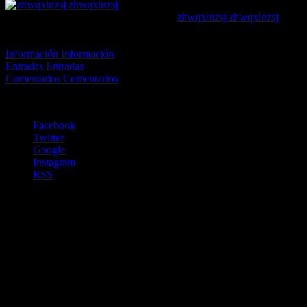
zhwqxlnzsj zhwqxlnzsj
[url=http://amoxilfast.com/#]a
El estado de la cuenta de est
Información
Información
Entradas
Entradas
Comentarios
Comentarios
Este usuario aún no ha añadido información a su perfil.
Facebook
Twitter
Google
Instagram
RSS
Copyright©ClubdetenisAlbatera2021