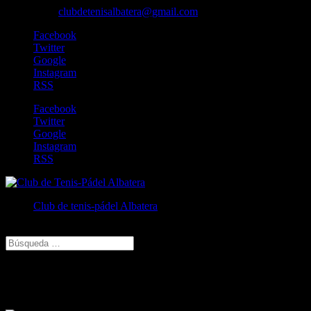
606829213
clubdetenisalbatera@gmail.com
Facebook
Twitter
Google
Instagram
RSS
Facebook
Twitter
Google
Instagram
RSS
Club de tenis-pádel Albatera
Seleccionar página
wduovtfvrz wduovtfvrz
Cambia tu foto de portada