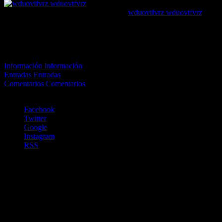
wduovtfvrz wduovtfvrz
[url=https://nyupharm.xyz/#]
Pharm[/url] canada drugs
online reviews
El estado de la cuenta de
este usuario es Aprobado
Información
Información
Entradas
Entradas
Comentarios
Comentarios
Este usuario no ha hecho comentarios.
Facebook
Twitter
Google
Instagram
RSS
Copyright©ClubdetenisAlbatera2021