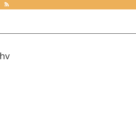
hv
rpzuhv uutwrpzuhv
//northcarerx.com/#]canada drugs reviews[/url] safe canadian pharmacies
Entradas
Entradas
Comentarios