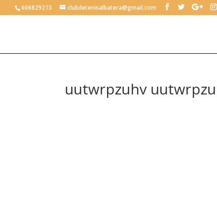
606829213
clubdetenisalbatera@gmail.com
uutwrpzuhv uutwrpzu
uutw
[url=http:
Información
Información
Comentarios