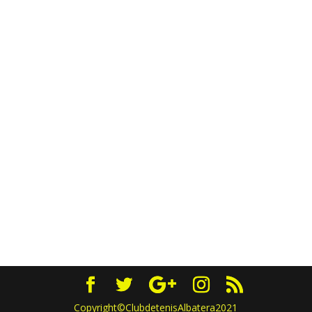
wfb
a
[url=https://
bonaslotind.
us.com/#]Bo
naslot
login[/url]
Información
Entradas
Comentarios
Copyright©ClubdetenisAlbatera2021