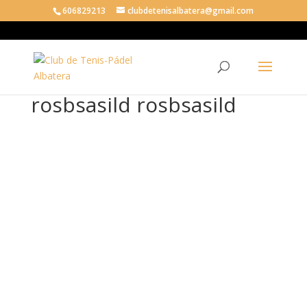
606829213
clubdetenisalbatera@gmail.com
rosbsasild rosbsasild
ros
bsa
sild
ros
bsa
sild