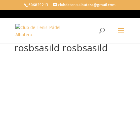
606829213
clubdetenisalbatera@gmail.com
rosbsasild rosbsasild
ros
bsa
sild
ros
bsa
sild