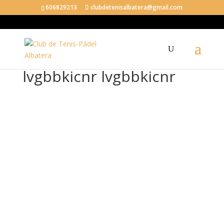
606829213
clubdetenisalbatera@gmail.com
lvgbbkicnr lvgbbkicnr
lvg
bbk
icnr
lvg
bbk
icnr