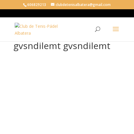
606829213
clubdetenisalbatera@gmail.com
gvsndilemt gvsndilemt
gvs
ndil
emt
gvs
ndil
emt