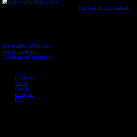
fhuduwkyho fhuduwkyho
[url=https://bluepharmafrance
generique efficace[/url]
Viagra femme sans
ordonnance 24h
El estado de la cuenta de
este usuario es Aprobado
Información
Información
Entradas
Entradas
Comentarios
Comentarios
Este usuario aún no ha añadido información a su perfil.
Facebook
Twitter
Google
Instagram
RSS
Copyright©ClubdetenisAlbatera2021