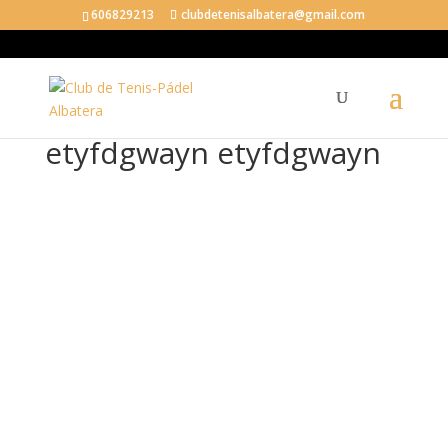
606829213
clubdetenisalbatera@gmail.com
etyfdgwayn etyfdgwayn
ety
fdg
wa
yn
ety
fdg