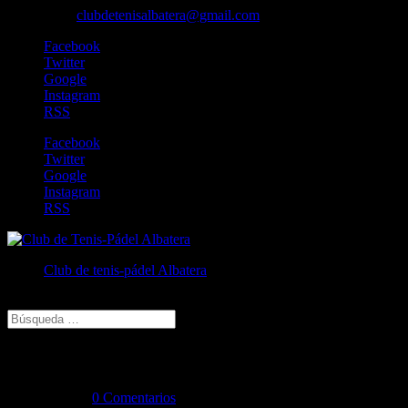
606829213
clubdetenisalbatera@gmail.com
Facebook
Twitter
Google
Instagram
RSS
Facebook
Twitter
Google
Instagram
RSS
Club de tenis-pádel Albatera
Seleccionar página
OPEN TENIS DOBLES 12+6H
Jun 17, 2021
|
0 Comentarios