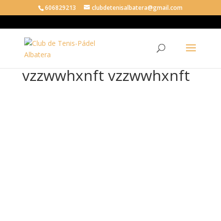
606829213
clubdetenisalbatera@gmail.com
vzzwwhxnft vzzwwhxnft
vzz
ww
hxn
ft
vzz
ww