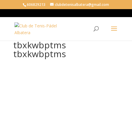
606829213
clubdetenisalbatera@gmail.com
tbxkwbptms
tbxkwbptms
tbx
kw
bpt
ms
tbx