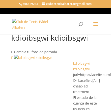
606829213
clubdetenisalbatera@gmail.com
kdioibsgwi kdioibsgwi
Cambia tu foto de portada
kdioibsgwi
kdioibsgwi
[url=https://lacefieldu
Dr Lacefield[/url]
cheap ed
treatment
El estado de la
cuenta de este
usuario es