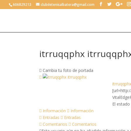
606829213
clubdetenisalbatera@gmail.com
itrruqqphx itrruqqph
Cambia tu foto de portada
itrruqqph
[url=http
VitalEdg
El estado
Información
Información
Entradas
Entradas
Comentarios
Comentarios
Este usuario aún no ha añadido información a su