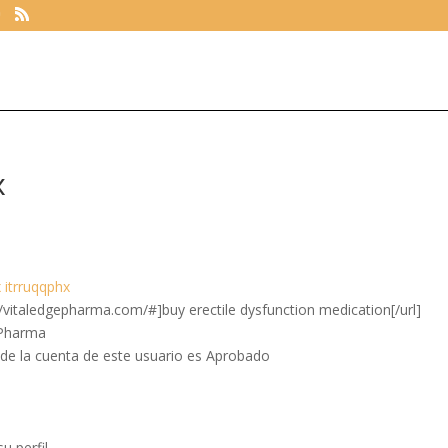
x
x itrruqqphx
://vitaledgepharma.com/#]buy erectile dysfunction medication[/url]
ePharma
 de la cuenta de este usuario es Aprobado
 perfil.