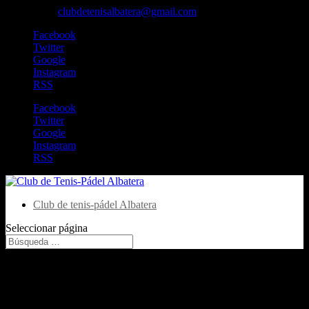
606829213
clubdetenisalbatera@gmail.com
Facebook
Twitter
Google
Instagram
RSS
Facebook
Twitter
Google
Instagram
RSS
Club de tenis-pádel Albatera
Seleccionar página
Coxxmisp Coxxmisp