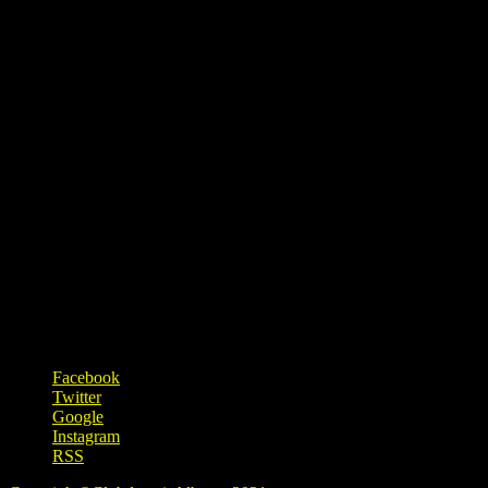
Coxxmisp
Coxxmisp
nexus market darknet
[url=https://mydarknetmark
etsurl.com/]dark market
link[/url]
[url=https://mydarknetmark
etsurl.com/]nexus darknet
site[/url]
Información
Entradas
Comentarios
Facebook
Twitter
Google
Instagram
RSS